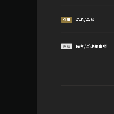
品名/品番
必須
備考/ご連絡事項
任意