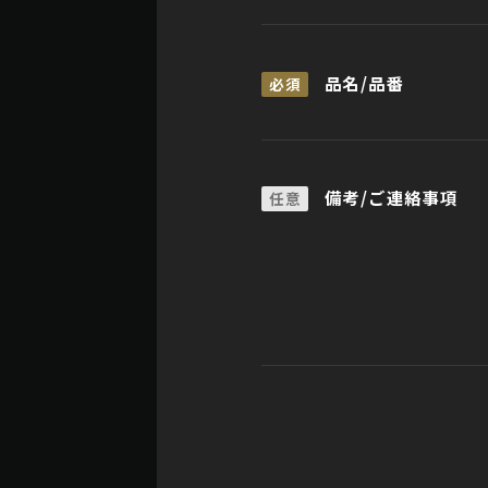
品名/品番
必須
備考/ご連絡事項
任意